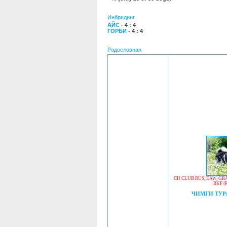
Инбридинг
АЙС
- 4 : 4
ГОРБИ
- 4 : 4
Родословная
CH CLUB RUS
,
EAW
,
GRA
RKF (
ЧИМГИ ТУР