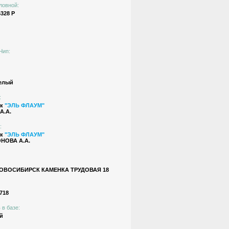
ловной:
328 Р
Чип:
елый
:
ик
"ЭЛЬ ФЛАУМ"
А.А.
:
ик
"ЭЛЬ ФЛАУМ"
НОВА А.А.
НОВОСИБИРСК КАМЕНКА ТРУДОВАЯ 18
718
 в базе:
й