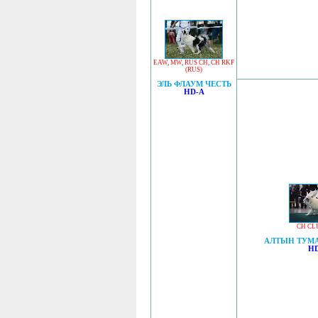
EAW
,
MW
,
RUS CH
,
CH RKF
(RUS)
ЭЛЬ ФЛАУМ ЧЕСТЬ
HD-A
CH CL
АЛТЫН ТУМ
HD