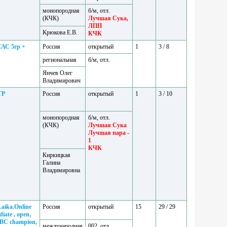
монопородная
б/м, отл.
(КЧК)
Лучшая Сука,
ЛПП
Крюкова Е.В.
КЧК
САС 5гр +
Россия
открытый
1
3 / 8
региональная
б/м, отл.
Янчев Олег
Владимирович
ТР
Россия
открытый
1
3 / 10
монопородная
б/м, отл.
(КЧК)
Лучшая Сука
Лучшая пара -
1
КЧК
Киркицкая
Галина
Владимировна
Laika.Online
Россия
открытый
15
29 / 29
iate , open,
NBC champion,
международная
002, отл.