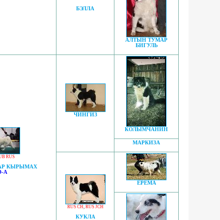
БЭЛЛА
АЛТЫН ТУМАР
БИГУЛЬ
ЧИНГИЗ
КОЛЫМЧАНИН
МАРКИЗА
UB RUS
АР КЫРЫМАХ
-A
ЕРЕМА
RUS CH
,
RUS JCH
КУКЛА