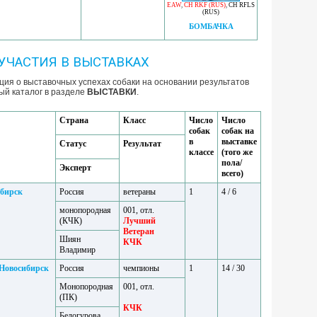
EAW
,
CH RKF (RUS)
,
CH RFLS
(RUS)
БОМБАЧКА
УЧАСТИЯ В ВЫСТАВКАХ
ия о выставочных успехах собаки на основании результатов
ый каталог в разделе
ВЫСТАВКИ
.
Страна
Класс
Число
Число
собак
собак на
в
выставке
Статус
Результат
классе
(того же
пола/
Эксперт
всего)
бирск
Россия
ветераны
1
4 / 6
монопородная
001, отл.
(КЧК)
Лучший
Ветеран
Шиян
КЧК
Владимир
 Новосибирск
Россия
чемпионы
1
14 / 30
Монопородная
001, отл.
(ПК)
КЧК
Белогурова