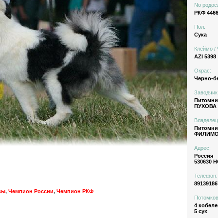
No родос
РКФ 4466
Пол:
Сука
Клеймо / 
AZI 5398
Окрас:
Черно-б
Заводчик
Питомн
ПУХОВА 
Владелец
Питомн
ФИЛИМО
Адрес:
Россия
530630 
Телефон:
89139186
вы
,
Чемпион России
,
Чемпион РКФ
Потомков
4 кобеле
5 сук