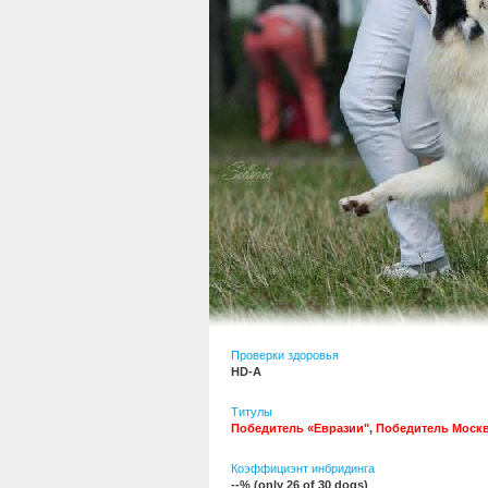
Проверки здоровья
HD-A
Титулы
Победитель «Евразии"
,
Победитель Моск
Коэффициэнт инбридинга
--% (only 26 of 30 dogs)