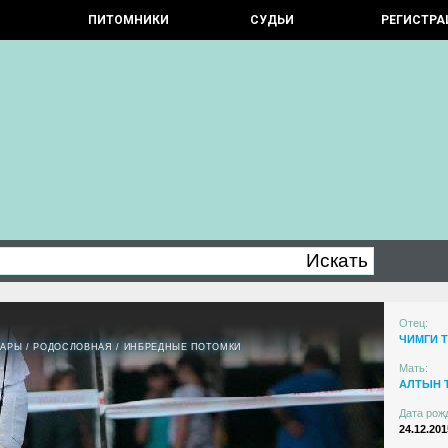
ПИТОМНИКИ
СУДЬИ
РЕГИСТРА
Отец:
ЧИМГИ 
ПАРЫ
/
РОДОСЛОВНАЯ
/
ИНБРЕДНЫЕ ПОТОМКИ
Мать:
АЛТЫН 
Дата рож
24.12.201