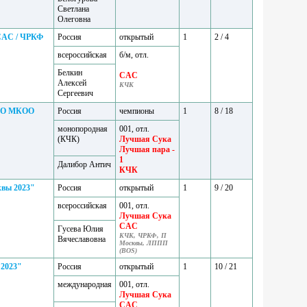
Светлана
Олеговна
 CAC / ЧРКФ
Россия
открытый
1
2 / 4
всероссийская
б/м, отл.
Белкин
CAC
Алексей
КЧК
Сергеевич
 НРО МКОО
Россия
чемпионы
1
8 / 18
монопородная
001, отл.
(КЧК)
Лучшая Сука
Лучшая пара -
1
Далибор Антич
КЧК
квы 2023"
Россия
открытый
1
9 / 20
всероссийская
001, отл.
Лучшая Сука
CAC
Гусева Юлия
КЧК, ЧРКФ, П
Вячеславовна
Москвы, ЛППП
(BOS)
 2023"
Россия
открытый
1
10 / 21
международная
001, отл.
Лучшая Сука
CAC