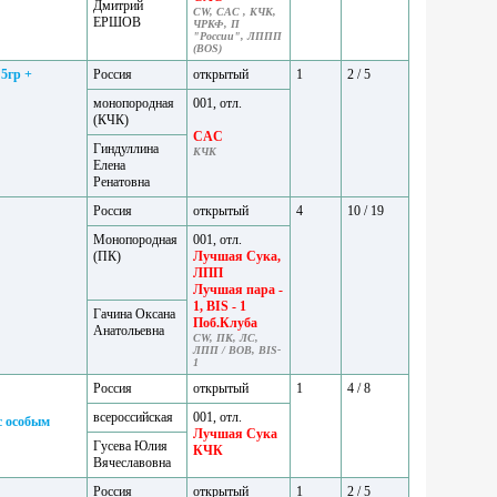
Дмитрий
CW, CAC , КЧК,
ЕРШОВ
ЧРКФ, П
"России", ЛППП
(BOS)
5гр +
Россия
открытый
1
2 / 5
монопородная
001, отл.
(КЧК)
CAC
Гиндуллина
КЧК
Елена
Ренатовна
Россия
открытый
4
10 / 19
Монопородная
001, отл.
(ПК)
Лучшая Сука,
ЛПП
Лучшая пара -
1, BIS - 1
Гачина Оксана
Поб.Клуба
Анатольевна
CW, ПК, ЛС,
ЛПП / BOB, BIS-
1
Россия
открытый
1
4 / 8
всероссийская
001, отл.
 особым
Лучшая Сука
Гусева Юлия
КЧК
Вячеславовна
Россия
открытый
1
2 / 5