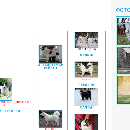
ФОТ
CH RFLS (RUS)
ПУШОК
АЛТЫН ТУМАР
РАЙЗАН
RUS CH
Т-МАСЯНЯ
ND CH RUS
,
RUS CH
,
CH
RUS)
, ...
МАЛТАН
А БУРАНБАЙ
RUS JCH