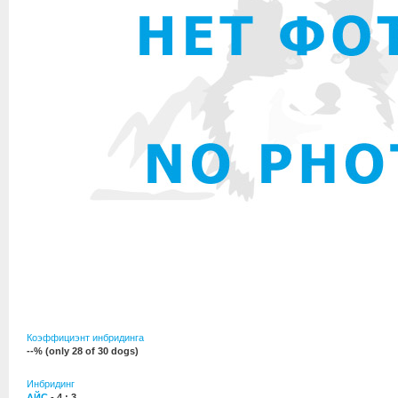
Коэффициэнт инбридинга
--% (only 28 of 30 dogs)
Инбридинг
АЙС
- 4 : 3