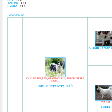
ТУГРИК
- 4 : 4
Г-ЗИТА
- 4 : 4
Родословная
АЛТЫН ТУМАР 
CH CLUB RUS
,
EAW
,
GRAND CH RUS
,
RUS CH
,
CH RKF
(RUS)
, ...
ЧИМГИ ТУРА БУРАНБАЙ
RUS JCH
БЭЛЛА