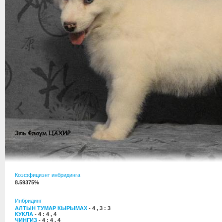
Коэффициэнт инбридинга
8.59375%
Инбридинг
АЛТЫН ТУМАР КЫРЫМАХ
- 4 , 3 : 3
КУКЛА
- 4 : 4 , 4
ЧИНГИЗ
- 4 : 4 , 4