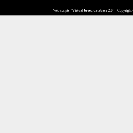
Web scripts
''Virtual breed database
2.0
''
- Copyright