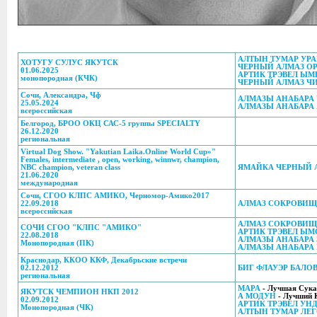
АЛТЫН ТУМАР УР
ХОТУГУ СУЛУС ЯКУТСК
ЧЕРНЫЙ АЛМАЗ О
01.06.2025
АРТИК ТРЭВЕЛ Ы
монопородная (КЧК)
ЧЕРНЫЙ АЛМАЗ Ч
Сочи, Александра, Чф
АЛМАЗЫ АНАБАРА
25.05.2024
АЛМАЗЫ АНАБАРА 
всероссийская
Белгород, БРОО ОКЦ САС-5 группы SPECIALTY
26.12.2020
региональная
Virtual Dog Show. "Yakutian Laika.Online World Cup»"
Females, intermediate , open, working, winnwr, champion,
NBC champion, veteran class
ЯМАЙКА ЧЕРНЫЙ 
21.06.2020
международная
Сочи, СГОО КЛПС АМИКО, Черномор-Амико2017
22.09.2018
АЛМАЗ СОКРОВИЩ
всероссийская
АЛМАЗ СОКРОВИЩ
СОЧИ СГОО "КЛПС "АМИКО"
АРТИК ТРЭВЕЛ Ы
22.08.2018
АЛМАЗЫ АНАБАРА
Монопородная (ПК)
АЛМАЗЫ АНАБАРА 
Краснодар, ККОО ККФ, Декабрьские встречи
02.12.2012
БИГ ФЛАУЭР БАЛО
региональная
МАРА
- Лучшая Сук
ЯКУТСК ЧЕМПИОН НКП 2012
А МОДУН
- Лучший 
02.09.2012
АРТИК ТРЭВЕЛ УН
Монопородная (ЧК)
АЛТЫН ТУМАР ЛЕ