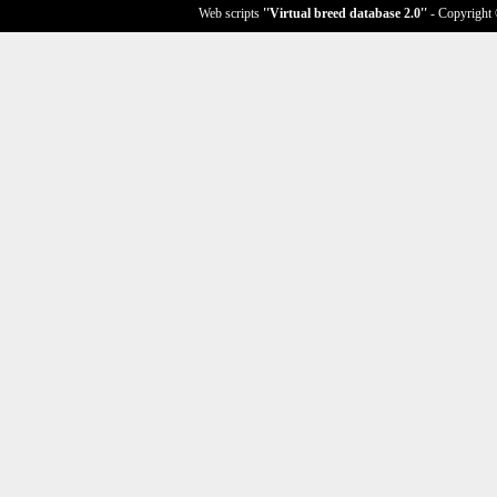
Web scripts
''Virtual breed database
2.0
''
- Copyright