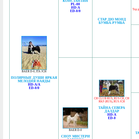
КОНСТАНТИН
PL-00
HD-A
Top 
ED-0/0
СТАР ДЮ МОНД
БУМБА-РУМБА
BAER D-0
,
ITA JCH
ПОЛЯРНЫЕ ДУШИ ЯРКАЯ
МЕЛОДИЯ НАЯДЫ
HD-A/A
ED-0/0
CH CLUB RUS
,
RUS CH
,
CH
RKF (RUS)
,
RUS JCH
ТАЙНА СЕВЕРА
ДАЛДАР
HD-A
ED-0
BAER D-0
Т
СНОУ МИСТЕРИ