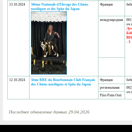
13.10.2024
50ème Nationale d'Elevage des Chiens
Франция
беб
nordiques et des Spitz du Japon
международная
001
оч.
Лу
Бэ
BIS
- 3
12.10.2024
3ème RRE du Bourbonnais Club Français
Франция
беб
des Chiens nordiques et Spitz du Japon
региональная
002
оч.
Piisi-Putta Outi
Последнее обновление данных 29.04.2026