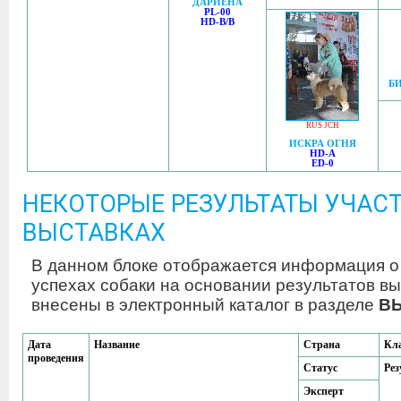
ДАРИЕНА
PL-00
HD-B/B
БИ
RUS JCH
ИСКРА ОГНЯ
HD-A
ED-0
НЕКОТОРЫЕ РЕЗУЛЬТАТЫ УЧАСТ
ВЫСТАВКАХ
В данном блоке отображается информация о
успехах собаки на основании результатов вы
внесены в электронный каталог в разделе
В
Дата
Название
Страна
Кл
проведения
Статус
Рез
Эксперт