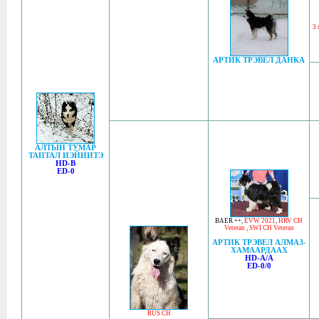
3
АРТИК ТРЭВЕЛ ДАНКА
АЛТЫН ТУМАР
ТАПТАЛ ИЭЙИИТЭ
HD-B
ED-0
BAER ++
,
EVW 2021
,
HRV CH
Veteran
,
SWI CH Veteran
АРТИК ТРЭВЕЛ АЛМАЗ-
ХАМААРДААХ
HD-A/A
ED-0/0
RUS CH