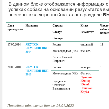
В данном блоке отображается информация о
успехах собаки на основании результатов вы
внесены в электронный каталог в разделе
В
Дата
Название
Страна
Класс
Число
проведения
собак 
Статус
Результат
классе
Эксперт
17.05.2014
ЯКУТСК
Россия
открытый
11
ЧЕМПИОН НКП
Монопородная (ЧК)
б/м, отл.
2014
Лепеха Евгений
Петрович
20.06.2010
ЯКУТСК
Россия
юниоры
1
ЧЕМПИОН НКП
Монопородная (ЧК)
б/м, отл.
2010
Лучший
Юниор
Городилов
Юный
Станислав
Чемпион
Валентинович
Клуба
Последнее обновление данных 26.01.2022