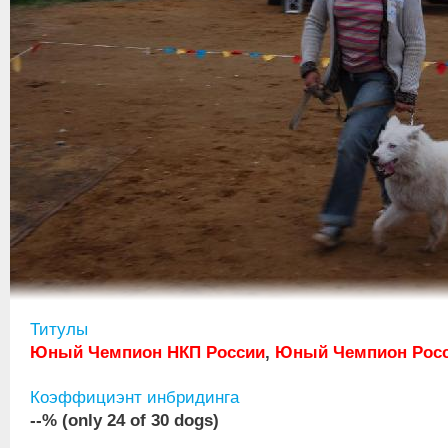
Титулы
Юный Чемпион НКП России
,
Юный Чемпион Рос
Коэффициэнт инбридинга
--% (only 24 of 30 dogs)