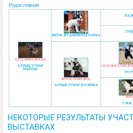
Родословная
ПАЛ
ТУЙ
ВИТАС ИЗ ДАЙМОНД ПАРКА
JCH CLUB RUS
,
RUS JCH
АЛТЫН ТУМАР
CH CLUB RUS
,
EAW
,
RUS
МАЙТАК
ТУГ
RUS CH
,
CH RKF (RUS)
АЛТЫН ТУМАР БУСИНКА
RUS 
Т-МА
НЕКОТОРЫЕ РЕЗУЛЬТАТЫ УЧАСТ
ВЫСТАВКАХ