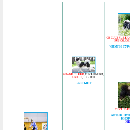
CH CLUB RUS
,
EA
RUS CH
,
CH 
ЧИМГИ ТУР
GRAND CH UKR
,
CH CLUB UKR
,
UKR CH
,
UKR JCH
БАСТЫНГ
CH CLUB R
АРТИК ТРЭ
КИЭР
HD