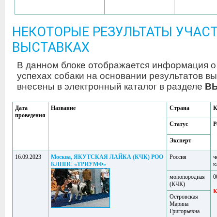
НЕКОТОРЫЕ РЕЗУЛЬТАТЫ УЧАСТ
ВЫСТАВКАХ
В данном блоке отображается информация о
успехах собаки на основании результатов вы
внесены в электронный каталог в разделе
В
Дата
Название
Страна
К
проведения
Статус
Р
Эксперт
16.09.2023
Москва, ЯКУТСКАЯ ЛАЙКА (КЧК) РОО
Россия
ч
КЛНПС «ТРИУМФ»
к
монопородная
0
(КЧК)
Островская
Марина
Григорьевна