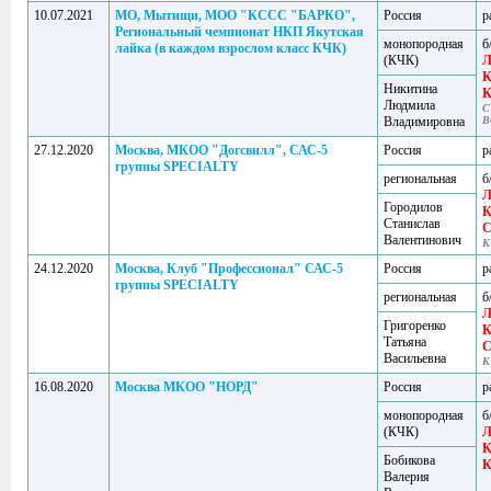
10.07.2021
МО, Мытищи, МОО "КССС "БАРКО",
Россия
р
Региональный чемпионат НКП Якутская
монопородная
б
лайка (в каждом взрослом класс КЧК)
(КЧК)
Л
К
Никитина
Людмила
C
Владимировна
B
27.12.2020
Москва, МКОО "Догсвилл", САС-5
Россия
р
группы SPECIALTY
региональная
б
Л
Городилов
К
Станислав
Валентинович
К
24.12.2020
Москва, Клуб "Профессионал" САС-5
Россия
р
группы SPECIALTY
региональная
б
Л
Григоренко
К
Татьяна
Васильевна
К
16.08.2020
Москва МКОО "НОРД"
Россия
р
монопородная
б
(КЧК)
Л
К
Бобикова
Валерия