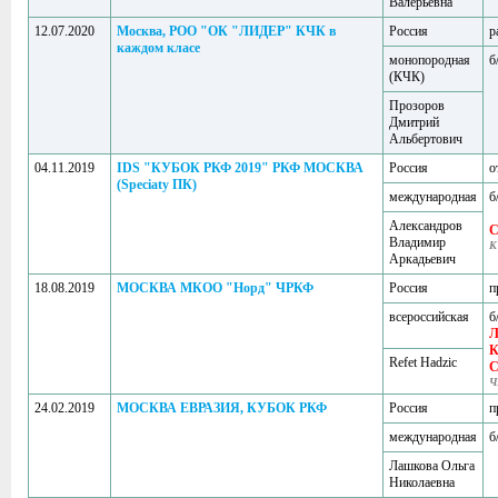
Валерьевна
12.07.2020
Москва, РОО "ОК "ЛИДЕР" КЧК в
Россия
р
каждом класе
монопородная
б
(КЧК)
Прозоров
Дмитрий
Альбертович
04.11.2019
IDS "КУБОК РКФ 2019" РКФ МОСКВА
Россия
о
(Speciaty ПК)
международная
б
Александров
Владимир
К
Аркадьевич
18.08.2019
МОСКВА МКОО "Норд" ЧРКФ
Россия
п
всероссийская
б
Л
К
Refet Hadzic
Ч
24.02.2019
МОСКВА ЕВРАЗИЯ, КУБОК РКФ
Россия
п
международная
б
Лашкова Ольга
Николаевна