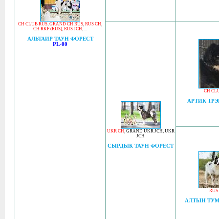
CH CLUB RUS
,
GRAND CH RUS
,
RUS CH
,
CH RKF (RUS)
,
RUS JCH
, ...
АЛЬТАИР ТАУН ФОРЕСТ
PL-00
CH CL
АРТИК ТРЭ
UKR CH
,
GRAND UKR JCH
,
UKR
JCH
СЫРДЫК ТАУН ФОРЕСТ
RUS
АЛТЫН ТУМ