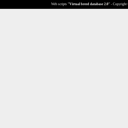
Web scripts
''Virtual breed database
2.0
''
- Copyright