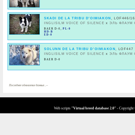
SKADI DE LA TRIBU D'OIMIAKON
, LOF446/16
INGLISILM VOICE OF SILENCE
x
ЭЛЬ ФЛАУМ
BAER D-0
,
PL-0
HD-B
ED-0
SOLUNN DE LA TRIBU D'OIMIAKON
, LOF447
INGLISILM VOICE OF SILENCE
x
ЭЛЬ ФЛАУМ
BAER D-0
Последнее обновление данных ..--
Web scripts
''Virtual breed database
2.0
''
- Copyright