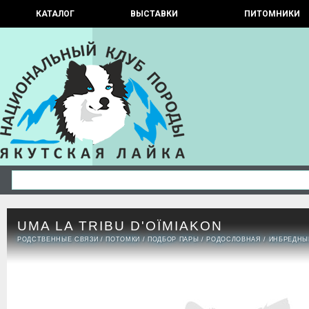
КАТАЛОГ
ВЫСТАВКИ
ПИТОМНИКИ
UMA LA TRIBU D'OÏMIAKON
РОДСТВЕННЫЕ СВЯЗИ
/
ПОТОМКИ
/
ПОДБОР ПАРЫ
/
РОДОСЛОВНАЯ
/
ИНБРЕДНЫ