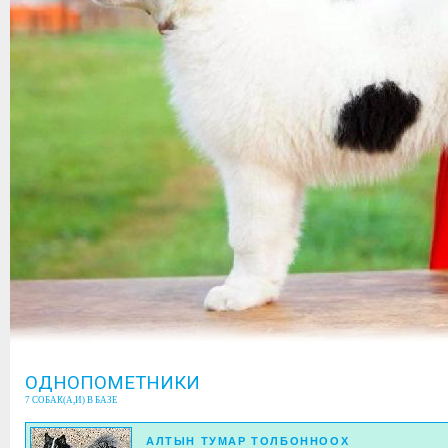
ОДНОПОМЕТНИКИ
7 СОБАК(А,И) В БАЗЕ
АЛТЫН ТУМАР ТОЛБОННООХ