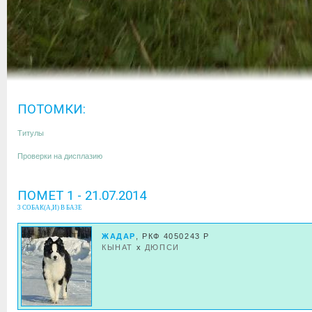
ПОТОМКИ:
Титулы
Проверки на дисплазию
ПОМЕТ 1 - 21.07.2014
3 СОБАК(А,И) В БАЗЕ
ЖАДАР
, РКФ 4050243 Р
КЫНАТ
x
ДЮПСИ